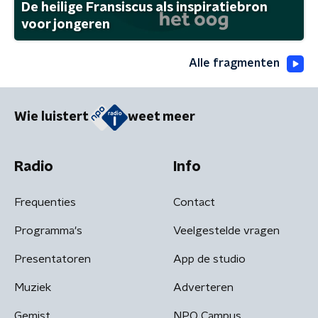
De heilige Fransiscus als inspiratiebron
voor jongeren
Alle fragmenten
Wie luistert
weet meer
Radio
Info
Frequenties
Contact
Programma's
Veelgestelde vragen
Presentatoren
App de studio
Muziek
Adverteren
Gemist
NPO Campus