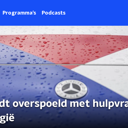
Programma's
Podcasts
rdt overspoeld met hulpvr
gië