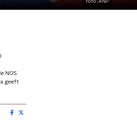
foto:
ANP
l
 de NOS
ga geeft