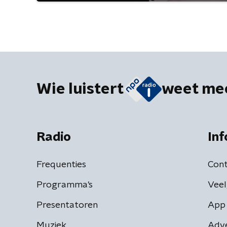
Wie luistert
weet me
Radio
Inf
Frequenties
Cont
Programma's
Veel
Presentatoren
App 
Muziek
Adv