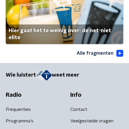
Hier gaat het te weinig over: de net-niet
elite
Alle fragmenten
Wie luistert
weet meer
Radio
Info
Frequenties
Contact
Programma's
Veelgestelde vragen