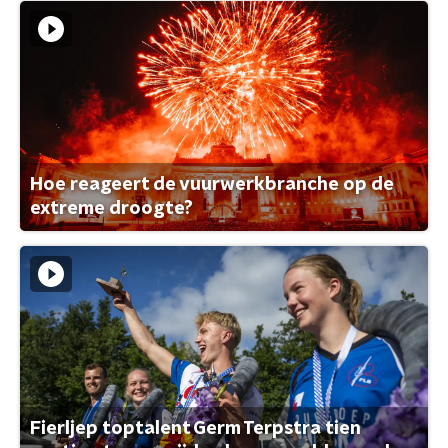
Hoe reageert de vuurwerkbranche op de
extreme droogte?
Fierljep toptalent Germ Terpstra tien