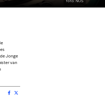
foto:
NOS
de
ees
 de Jonge
nister van
m