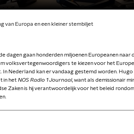
 van Europa en een kleiner stembiljet
e dagen gaan honderden miljoenen Europeanen naar 
m volksvertegenwoordigers te kiezen voor het Europ
. In Nederland kan er vandaag gestemd worden. Hugo
t in het
NOS Radio 1 Journaal
, want als demissionair mi
se Zaken is hij verantwoordelijk voor het beleid rondo
en.