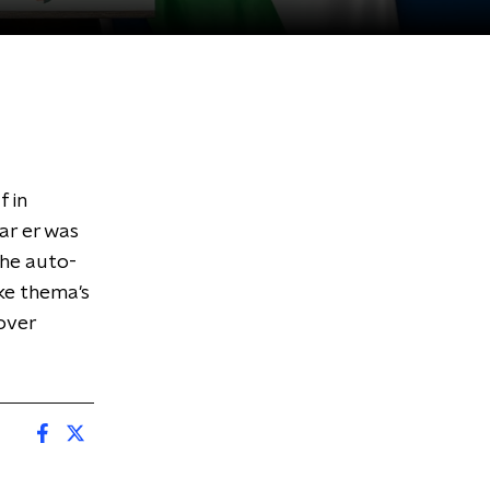
 in
ar er was
che auto-
ke thema's
rover