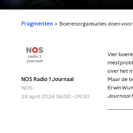
Fragmenten
Boerenorganisaties doen voo
Vier boer
mestprobl
over het m
NOS Radio 1 Journaal
Maar de bo
Erwin Wunn
NOS
Journaal
h
24 april 2024 06:00 - 09:30