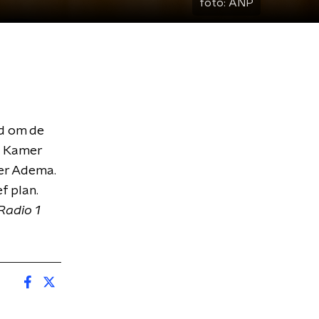
foto:
ANP
rd om de
e Kamer
ter Adema.
f plan.
Radio 1