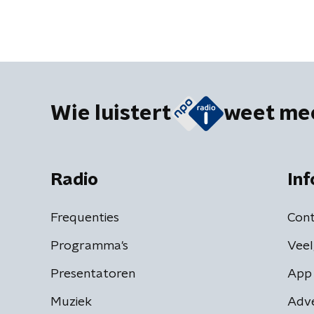
Wie luistert
weet me
Radio
Inf
Frequenties
Cont
Programma's
Veel
Presentatoren
App 
Muziek
Adv