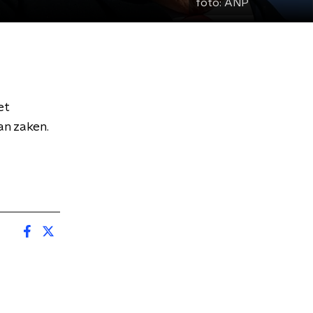
foto:
ANP
et
an zaken.