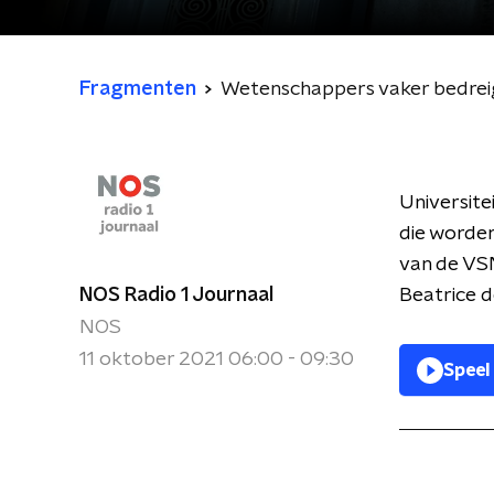
Fragmenten
Wetenschappers vaker bedreig
Universit
die worden
van de VSN
NOS Radio 1 Journaal
Beatrice d
NOS
11 oktober 2021 06:00 - 09:30
Speel