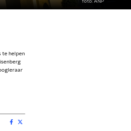
foto:
ANP
 te helpen
uisenberg
hoogleraar