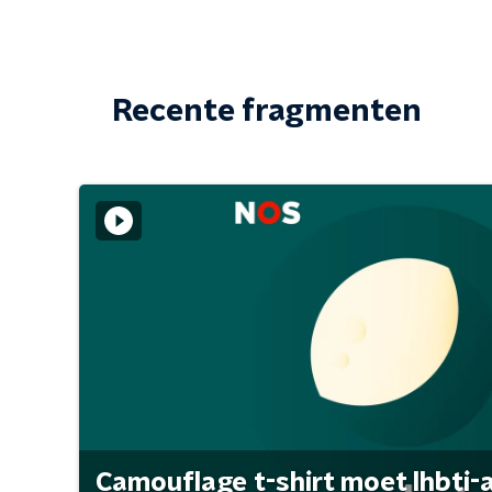
Recente fragmenten
Camouflage t-shirt moet lhbti-