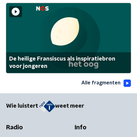
De heilige Fransiscus als inspiratiebron
voor jongeren
Alle fragmenten
Wie luistert
weet meer
Radio
Info