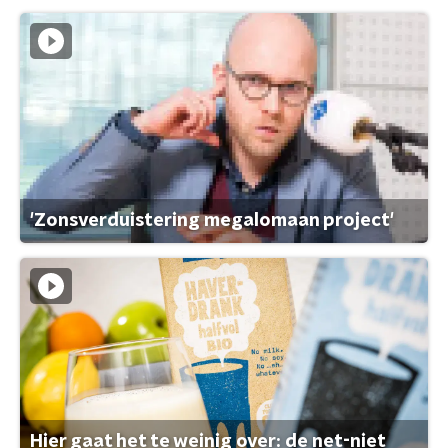
'Zonsverduistering megalomaan project'
Hier gaat het te weinig over: de net-niet