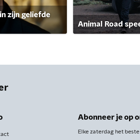
n zijn geliefde
Animal Road speelt
er
o
Abonneer je op o
Elke zaterdag het beste
act