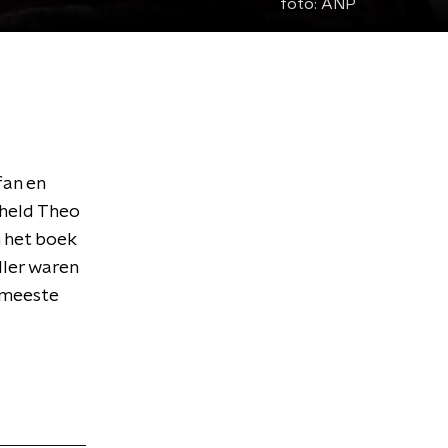
foto:
ANP
fan en
held Theo
n het boek
ller waren
 meeste