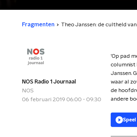
Fragmenten
Theo Janssen: de cultheld va
'Op pad me
columnist
Janssen. G
NOS Radio 1 Journaal
waar al zo
de hoofdro
NOS
andere boe
06 februari 2019 06:00 - 09:30
Speel