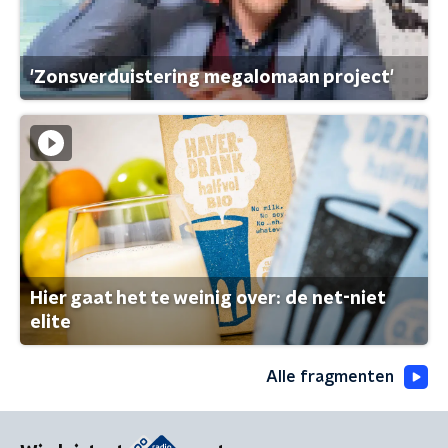
'Zonsverduistering megalomaan project'
Hier gaat het te weinig over: de net-niet
elite
Alle fragmenten