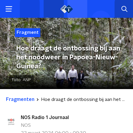
Fragment
Hoe draagt de ontbossing bij aan
het noodweer in Papoea-Nieuw-
Guinea?
foto:
ANP
Fragmenten
Hoe draagt de ontbossing bij aan het noodweer in Papoea-Nieuw-Guinea?
NOS Radio 1 Journaal
NOS