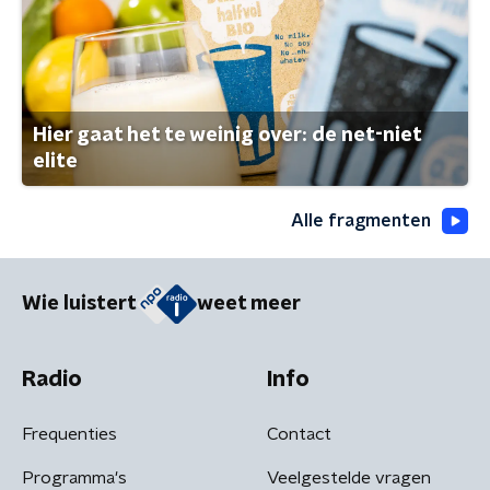
Hier gaat het te weinig over: de net-niet
elite
Alle fragmenten
Wie luistert
weet meer
Radio
Info
Frequenties
Contact
Programma's
Veelgestelde vragen