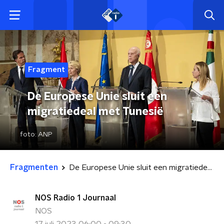
Fragment
De Europese Unie sluit een
migratiedeal met Tunesië
foto:
ANP
Fragmenten
De Europese Unie sluit een migratiedeal met Tunesië
NOS Radio 1 Journaal
NOS