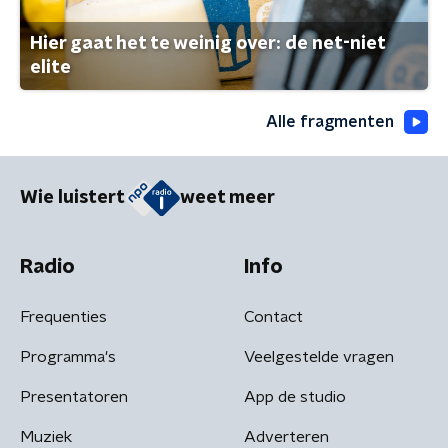
Hier gaat het te weinig over: de net-niet
elite
Alle fragmenten
Wie luistert
weet meer
Radio
Info
Frequenties
Contact
Programma's
Veelgestelde vragen
Presentatoren
App de studio
Muziek
Adverteren