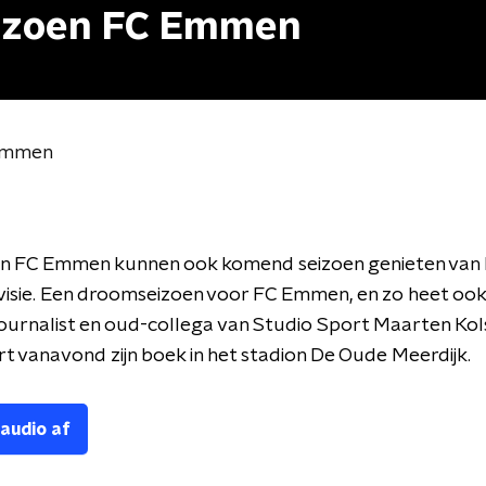
izoen FC Emmen
 Emmen
an FC Emmen kunnen ook komend seizoen genieten van 
ivisie. Een droomseizoen voor FC Emmen, en zo heet oo
ournalist en oud-collega van Studio Sport Maarten Kols
t vanavond zijn boek in het stadion De Oude Meerdijk.
 audio af