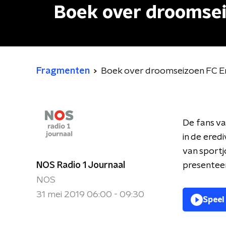
Boek over droomse
Fragmenten
Boek over droomseizoen FC
De fans v
in de ered
van sportj
NOS Radio 1 Journaal
presenteer
NOS
31 mei 2019 06:00 - 09:30
Speel