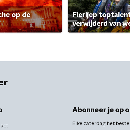
che op de
Fierljep toptalen
verwijderd van w
er
o
Abonneer je op o
Elke zaterdag het beste
act