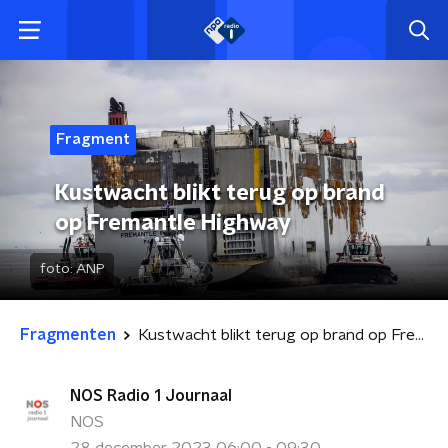
Fragment
Kustwacht blikt terug op brand
op Fremantle Highway
foto:
ANP
Fragmenten
Kustwacht blikt terug op brand op Fremantle Highway
NOS Radio 1 Journaal
NOS