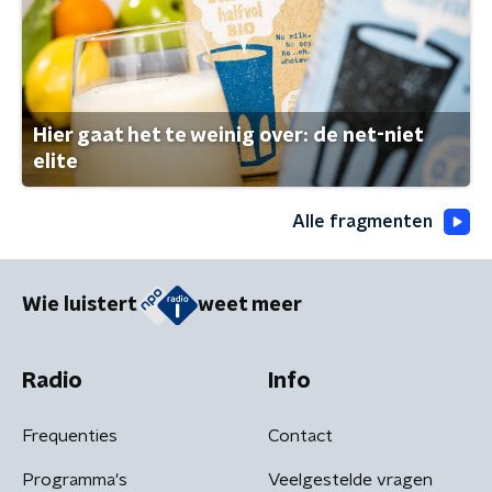
Hier gaat het te weinig over: de net-niet
elite
Alle fragmenten
Wie luistert
weet meer
Radio
Info
Frequenties
Contact
Programma's
Veelgestelde vragen