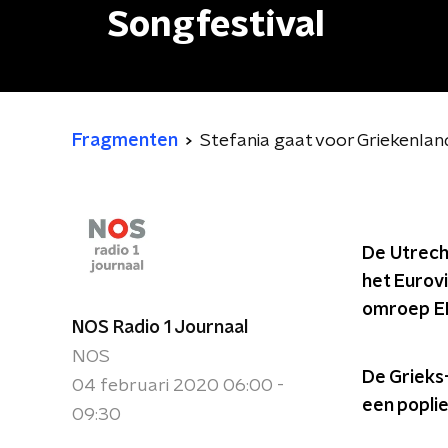
Songfestival
Fragmenten
Stefania gaat voor Griekenlan
De Utrech
het Eurovi
omroep E
NOS Radio 1 Journaal
NOS
De Grieks
04 februari 2020 06:00 -
een popli
09:30