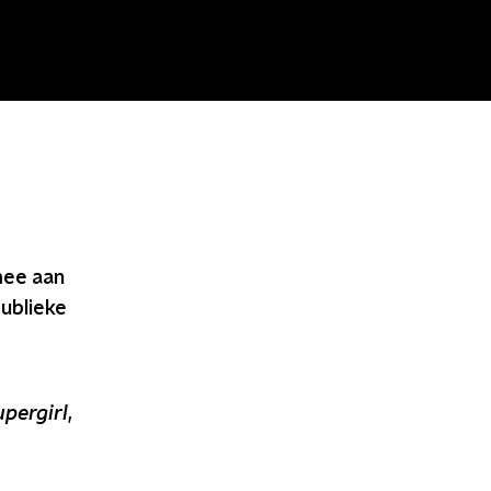
mee aan
publieke
pergirl
,