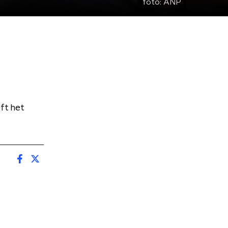
foto:
ANP
ft het