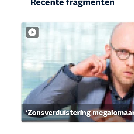
Recente fragmenten
'Zonsverduistering megalomaan