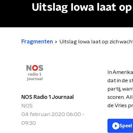
Uitslag Iowa laat o
Fragmenten
Uitslag Iowa laat op zich wac
In Amerika
dat in de 
partij, wa
NOS Radio 1 Journaal
scoren.
Al
de Vries p
NOS
04 februari 2020 06:00 -
09:30
Speel