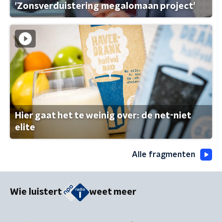
'Zonsverduistering megalomaan project'
Hier gaat het te weinig over: de net-niet
elite
Alle fragmenten
Wie luistert
weet meer