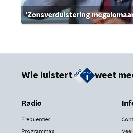
'Zonsverduistering megalomaan
Wie luistert
weet me
Radio
Inf
Frequenties
Cont
Programma's
Veel