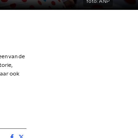
foto:
ANP
een van de
orie,
Maar ook