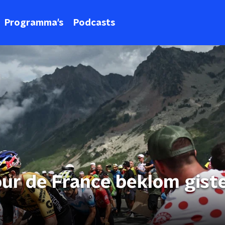
Programma's
Podcasts
our de France beklom gist