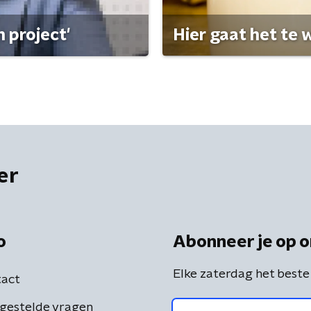
 project'
Hier gaat het te w
er
o
Abonneer je op o
Elke zaterdag het beste
act
gestelde vragen