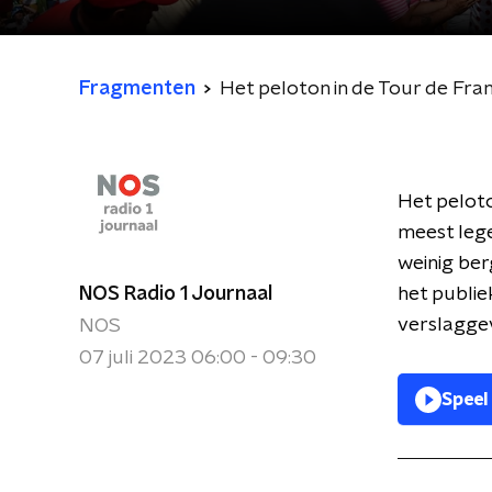
Fragmenten
Het peloton in de Tour de Fr
Het peloto
meest lege
weinig be
NOS Radio 1 Journaal
het publie
verslaggev
NOS
07 juli 2023 06:00 - 09:30
Speel