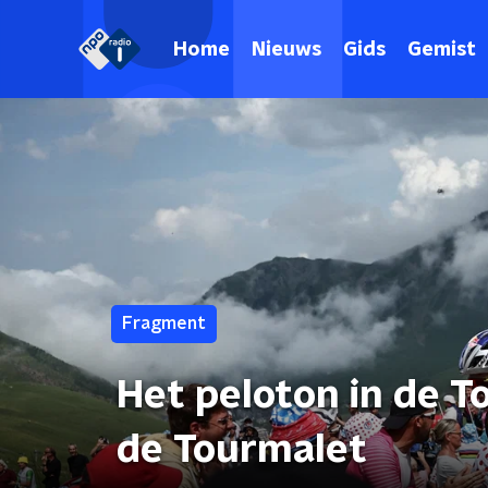
Home
Nieuws
Gids
Gemist
Fragment
Het peloton in de T
de Tourmalet