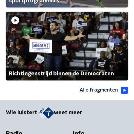
sportprogramma's
Richtingenstrijd binnen de Democraten
Alle fragmenten
Wie luistert
weet meer
Radio
Info