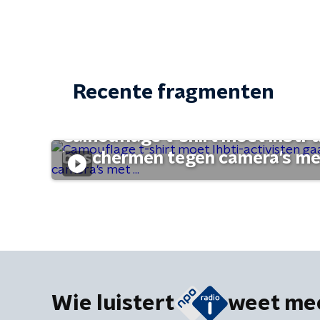
Recente fragmenten
Camouflage t-shirt moet lhbti-
beschermen tegen camera's met 
Wie luistert
weet me