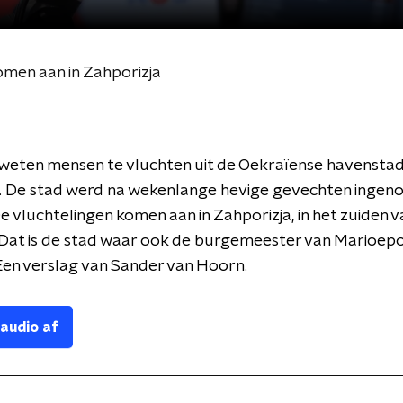
omen aan in Zahporizja
 weten mensen te vluchten uit de Oekraïense havensta
. De stad werd na wekenlange hevige gevechten ingen
e vluchtelingen komen aan in Zahporizja, in het zuiden v
 Dat is de stad waar ook de burgemeester van Marioep
Een verslag van Sander van Hoorn.
 audio af