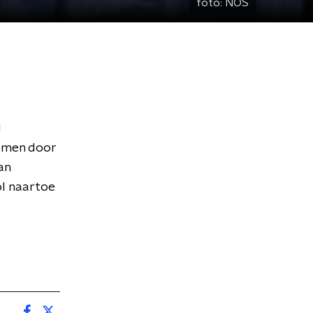
foto:
NOS
d
omen door
an
ol naartoe