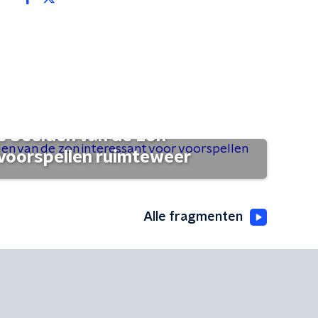
 beelden van de zon
 voorspellen ruimteweer
Alle fragmenten