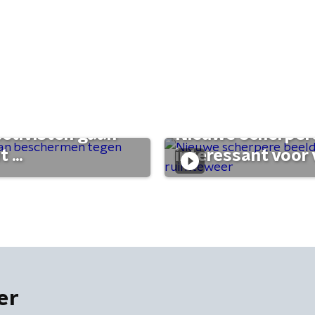
activisten gaan
Nieuwe scherpere
...
interessant voor
er