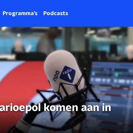
Programma's
Podcasts
arioepol komen aan in