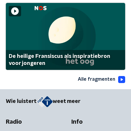
De heilige Fransiscus als inspiratiebron
voor jongeren
Alle fragmenten
Wie luistert
weet meer
Radio
Info