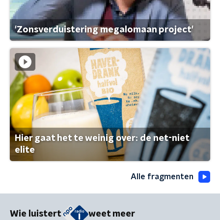
'Zonsverduistering megalomaan project'
Hier gaat het te weinig over: de net-niet
elite
Alle fragmenten
Wie luistert
weet meer