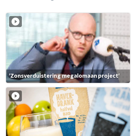
'Zonsverduistering megalomaan project'