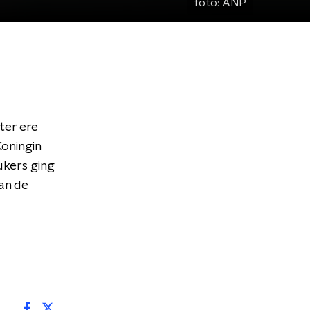
foto:
ANP
 ter ere
oningin
ukers ging
an de