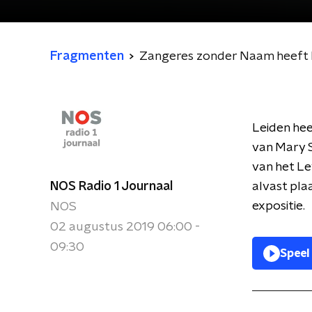
Fragmenten
Zangeres zonder Naam heeft 
Leiden hee
van Mary 
van het Le
NOS Radio 1 Journaal
alvast pla
expositie.
NOS
02 augustus 2019 06:00 -
09:30
Speel