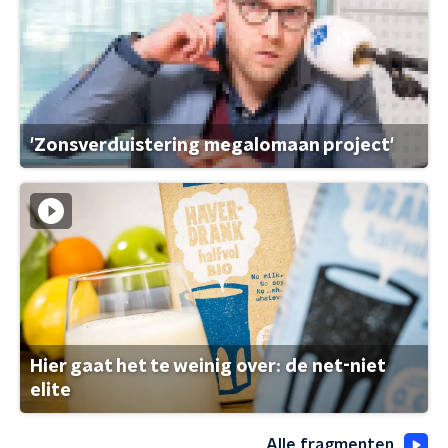
'Zonsverduistering megalomaan project'
Hier gaat het te weinig over: de net-niet
elite
Alle fragmenten