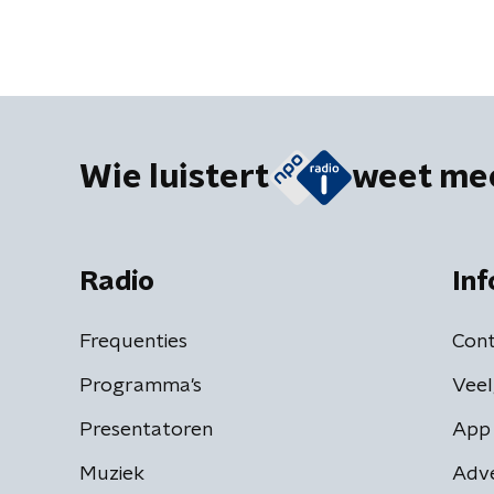
Wie luistert
weet me
Radio
Inf
Frequenties
Cont
Programma's
Veel
Presentatoren
App 
Muziek
Adv