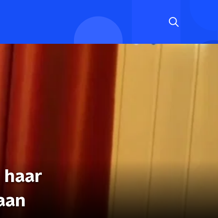
 haar
eaan