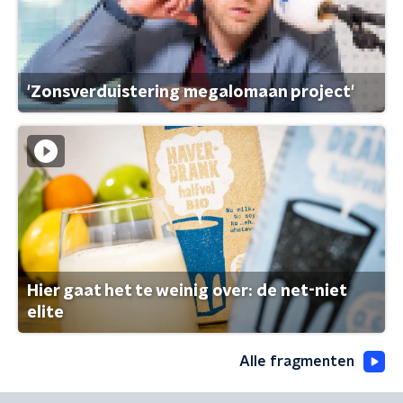
'Zonsverduistering megalomaan project'
Hier gaat het te weinig over: de net-niet
elite
Alle fragmenten