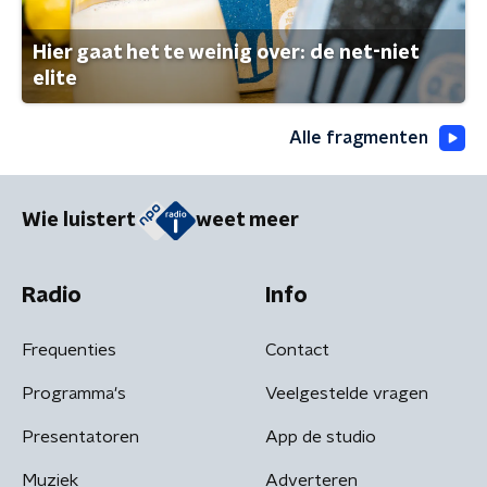
Hier gaat het te weinig over: de net-niet
elite
Alle fragmenten
Wie luistert
weet meer
Radio
Info
Frequenties
Contact
Programma's
Veelgestelde vragen
Presentatoren
App de studio
Muziek
Adverteren