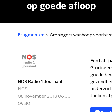
op goede afloop
Fragmenten
Groningers wanhoop voorbij: 
Een half j
Groningers
goede bedo
NOS Radio 1 Journaal
gezondheid
onderzocht
NOS
toekomstp
08 november 2018 06:00 -
09:30