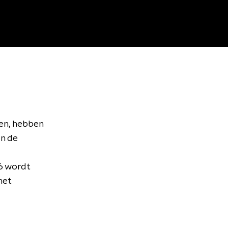
ien, hebben
an de
16 wordt
het