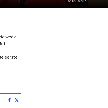
foto:
ANP
ele week
Met
de eerste