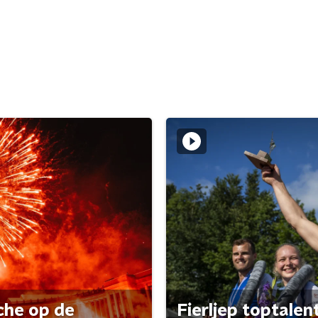
che op de
Fierljep toptalen