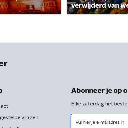
verwijderd van w
er
o
Abonneer je op o
Elke zaterdag het beste
act
gestelde vragen