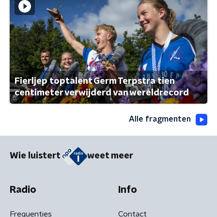
Fierljep toptalent Germ Terpstra tien
centimeter verwijderd van wereldrecord
Alle fragmenten
Wie luistert
weet meer
Radio
Info
Frequenties
Contact