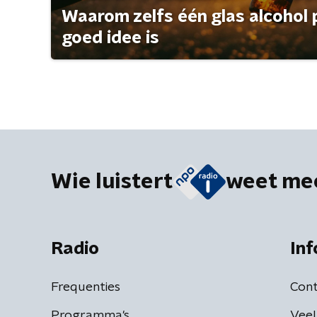
Waarom zelfs één glas alcohol 
goed idee is
Wie luistert
weet me
Radio
Inf
Frequenties
Cont
Programma's
Veel