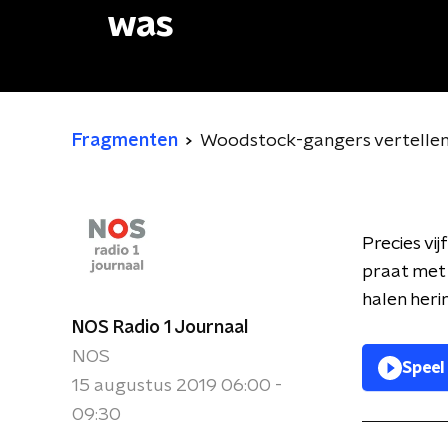
was
Fragmenten
Woodstock-gangers vertellen 
Precies vi
praat met 
halen heri
NOS Radio 1 Journaal
NOS
Speel
15 augustus 2019 06:00 -
09:30