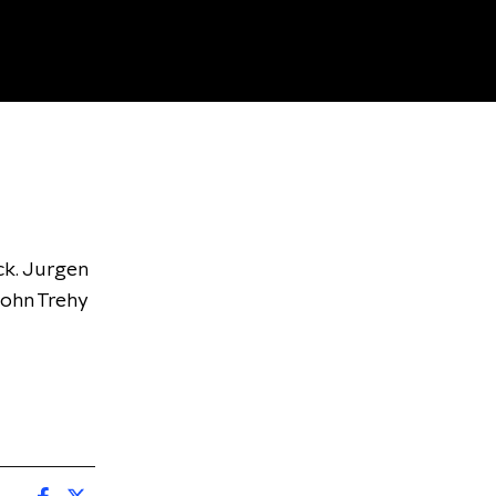
ck. Jurgen
John Trehy