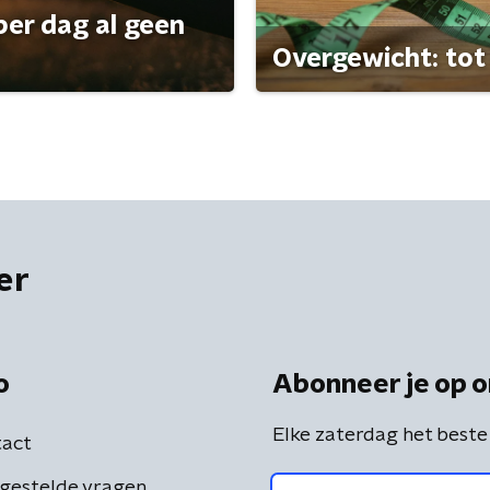
per dag al geen
Overgewicht: tot 
er
o
Abonneer je op o
Elke zaterdag het beste
act
gestelde vragen