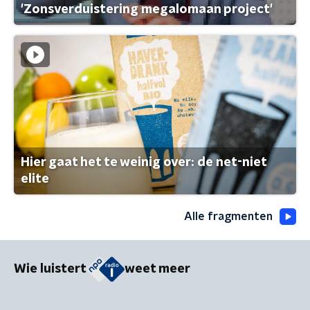
'Zonsverduistering megalomaan project'
Hier gaat het te weinig over: de net-niet
elite
Alle fragmenten
Wie luistert
weet meer