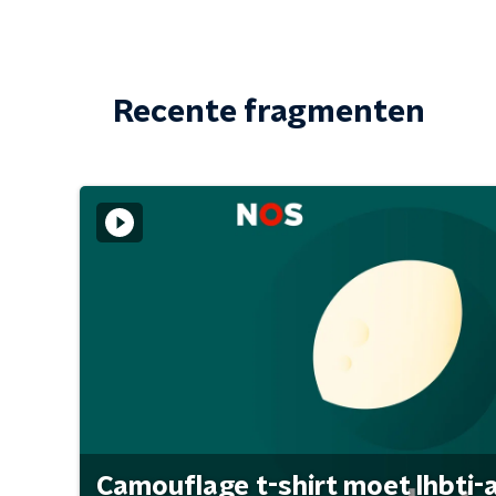
Recente fragmenten
Camouflage t-shirt moet lhbti-