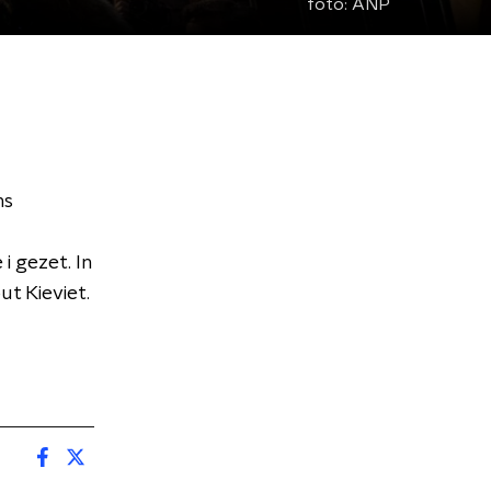
foto:
ANP
ns
i gezet. In
t Kieviet.