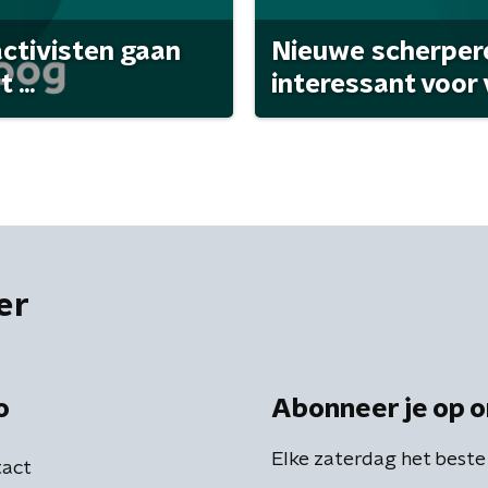
activisten gaan
Nieuwe scherpere
...
interessant voor
er
o
Abonneer je op o
Elke zaterdag het beste
act