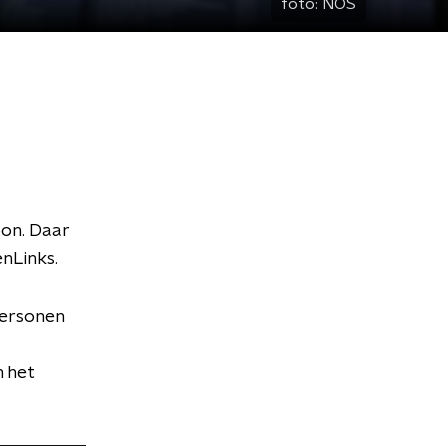
foto:
NOS
on. Daar
nLinks.
personen
n het