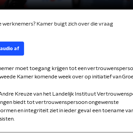
 werknemers? Kamer buigt zich over die vraag
 audio af
nemer moet toegang krijgen tot een vertrouwensperso
weede Kamer komende week over op initiatief van Groe
Andre Kreuze van het Landelijk Instituut Vertrouwens
dingen biedt tot vertrouwenspersoon ongewenste
men en integriteit ziet in ieder geval een toename va
sisten.