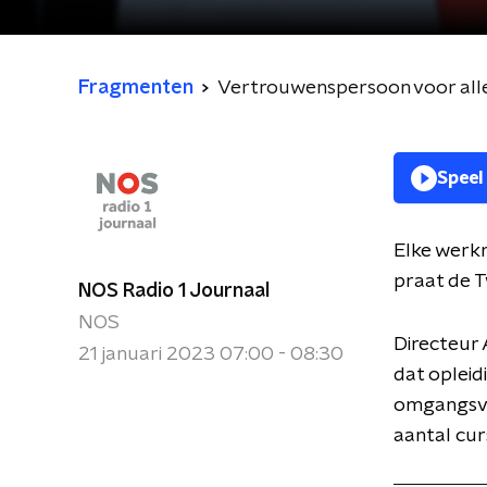
Fragmenten
Vertrouwenspersoon voor alle
Speel
Elke werk
praat de T
NOS Radio 1 Journaal
NOS
Directeur 
21 januari 2023 07:00 - 08:30
dat oplei
omgangsvor
aantal cur