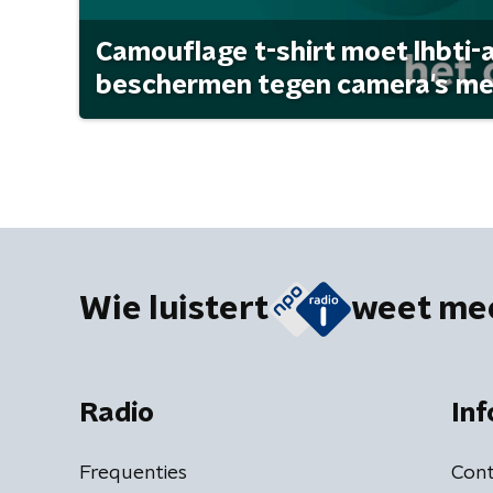
Camouflage t-shirt moet lhbti-
beschermen tegen camera's met 
Wie luistert
weet me
Radio
Inf
Frequenties
Cont