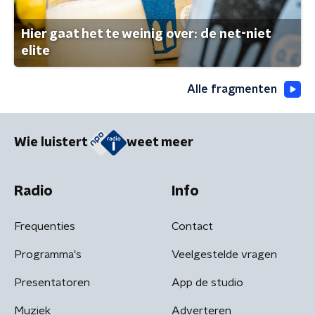
Hier gaat het te weinig over: de net-niet
elite
Alle fragmenten
Wie luistert
weet meer
Radio
Info
Frequenties
Contact
Programma's
Veelgestelde vragen
Presentatoren
App de studio
Muziek
Adverteren