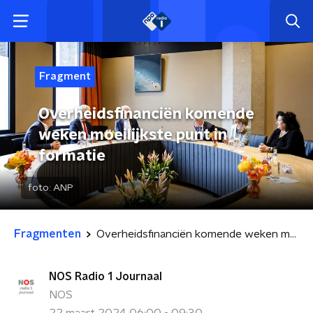
Fragment
Overheidsfinanciën komende
weken moeilijkste punt in
formatie
foto:
ANP
Fragmenten
Overheidsfinanciën komende weken moeilijkste punt in formatie
NOS Radio 1 Journaal
NOS