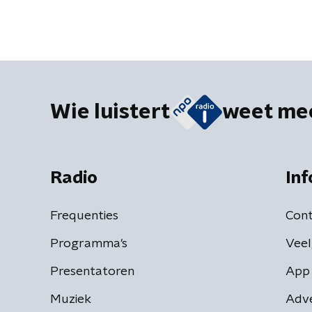
Wie luistert
weet me
Radio
Inf
Frequenties
Cont
Programma's
Veel
Presentatoren
App 
Muziek
Adv