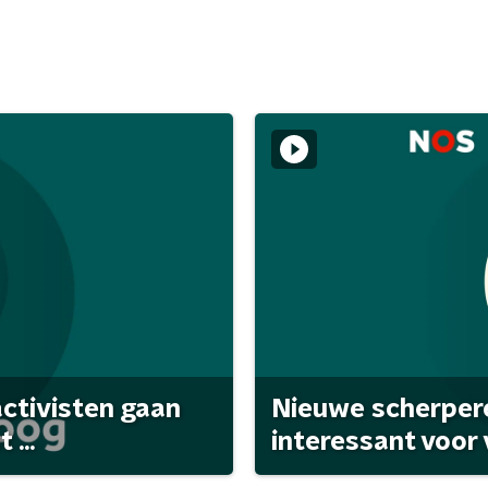
activisten gaan
Nieuwe scherpere
...
interessant voor