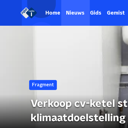
Home
Nieuws
Gids
Gemist
Fragment
Verkoop cv-ketel st
klimaatdoelstelling