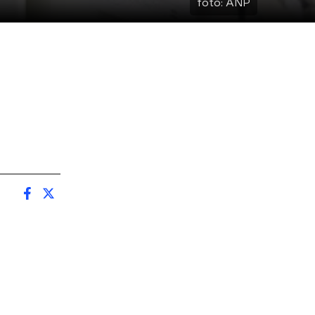
foto:
ANP