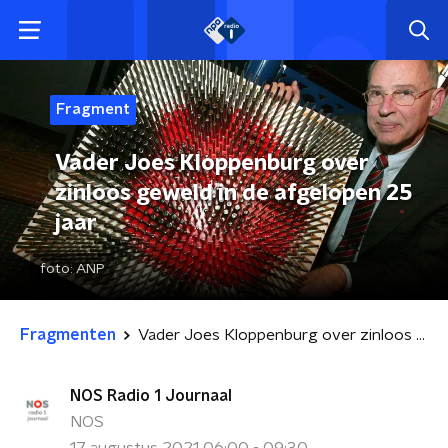
Fragment
Vader Joes Kloppenburg over
zinloos geweld in de afgelopen 25
jaar
foto:
ANP
Fragmenten
Vader Joes Kloppenburg over zinloos geweld in de afgelopen 25 jaar
NOS Radio 1 Journaal
NOS