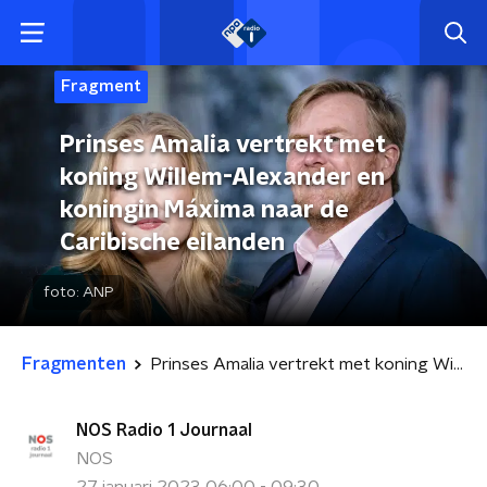
Fragment
Prinses Amalia vertrekt met
koning Willem-Alexander en
koningin Máxima naar de
Caribische eilanden
foto:
ANP
Fragmenten
Prinses Amalia vertrekt met koning Willem-Alexander en koningin Máxima naar de Caribische eilanden
NOS Radio 1 Journaal
NOS