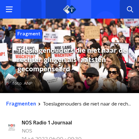
Fragment
Toeslagenouders die niet naar de
rechter gingen als laatsten
gecompenseerd
foto:
ANP
Fragmenten
Toeslagenouders die niet naar de rechter gingen als laatsten gecompenseerd
NOS Radio 1 Journaal
NOS