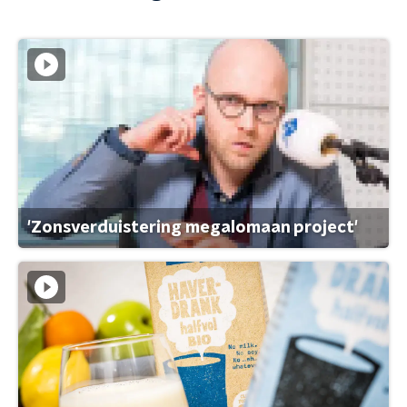
'Zonsverduistering megalomaan project'