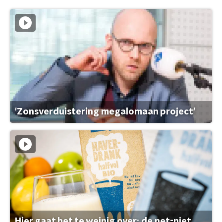
'Zonsverduistering megalomaan project'
Hier gaat het te weinig over: de net-niet