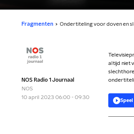
Fragmenten
Ondertiteling voor doven en s
Televisiep
altijd nie
slechthor
NOS Radio 1 Journaal
ondertitel
NOS
10 april 2023 06:00 - 09:30
Speel