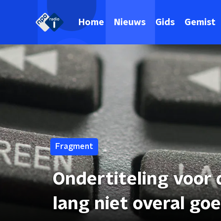
Home
Nieuws
Gids
Gemist
Fragment
Ondertiteling voor
lang niet overal go