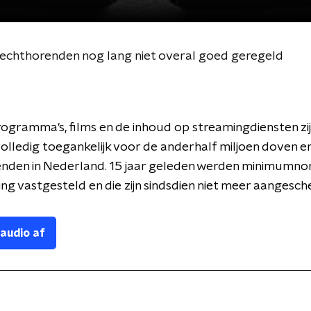
lechthorenden nog lang niet overal goed geregeld
rogramma's, films en de inhoud op streamingdiensten zi
t volledig toegankelijk voor de anderhalf miljoen doven e
enden in Nederland. 15 jaar geleden werden minimumn
ing vastgesteld en die zijn sindsdien niet meer aangesch
 audio af