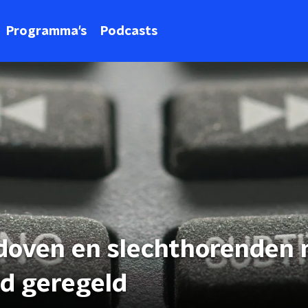
Programma's
Podcasts
 doven en slechthorenden 
ed geregeld