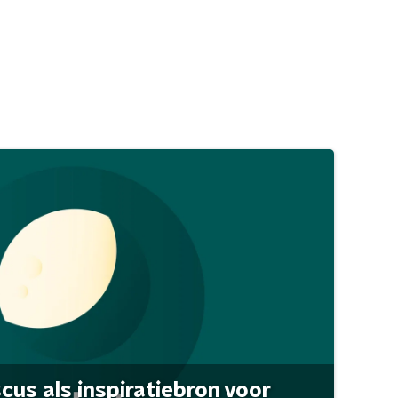
scus als inspiratiebron voor