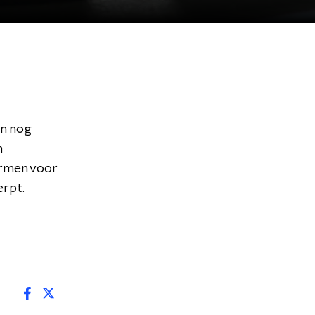
jn nog
n
ormen voor
erpt.