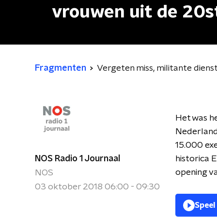
vrouwen uit de 20
Fragmenten
Vergeten miss, militante dien
Het was he
Nederlands
15.000 ex
NOS Radio 1 Journaal
historica 
opening v
NOS
03 oktober 2018 06:00 - 09:30
Speel