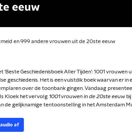
ste eeuw
stmeid en 999 andere vrouwen uit de 20ste eeuw
t 'Beste Geschiedenisboek Aller Tijden': 1001 vrouwen u
e geschiedenis. Het is een vuistdik boek waarvan er in ee
emplaren over de toonbank gingen. Vandaag presentee
Els Kloek het vervolg
1001 vrouwen in de 20ste eeuw
bi
an de gelijknamige tentoonstelling in het Amsterdam 
 audio af