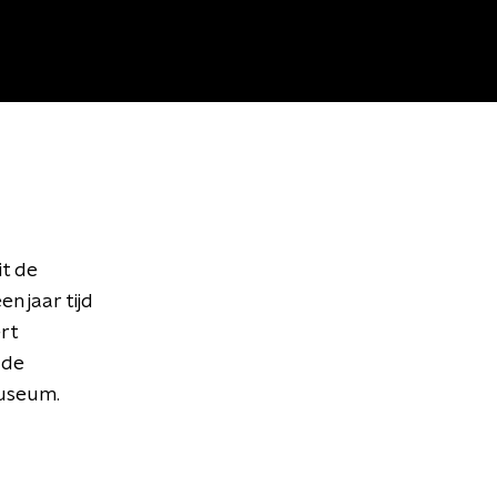
it de
n jaar tijd
rt
j de
Museum.