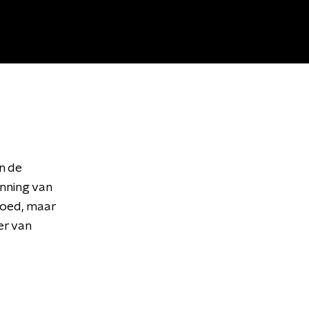
n de
nning van
goed, maar
er van