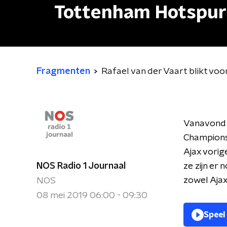
Tottenham Hotspur
Fragmenten
Rafael van der Vaart blikt vo
Vanavond i
Champions
Ajax vori
NOS Radio 1 Journaal
ze zijn er
zowel Ajax
NOS
08 mei 2019 06:00 - 09:30
Speel